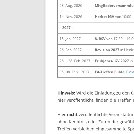
23. Aug. 2026
Mitgliederversamml
14. Nov. 2026
Herbst-IGV
von 10:00 –
–
2027 –
15. Jan. 2027
8. RSV
von 17:30 – 19:
26. Feb. 2027
Revision 2027
in Heide
26. – 28. Feb. 2027
Frühjahrs-IGV 2027
in
05.-08. Febr. 2027
EA-Treffen Fulda
,
Einl
Hinweis:
Wird die Einladung zu den 
hier veröffentlicht, finden die Treff
Hier
nicht
veröffentlichte Veranstalt
ohne Kenntnis oder Zutun der gewählt
Treffen verbleiben eingesammelte Spe