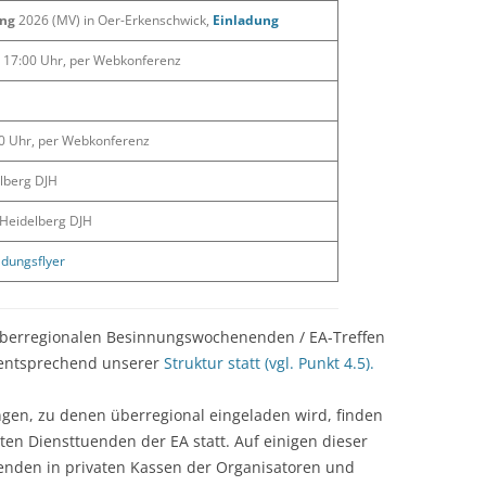
ung
2026 (MV) in Oer-Erkenschwick,
Einladung
 17:00 Uhr, per Webkonferenz
00 Uhr, per Webkonferenz
lberg DJH
 Heidelberg DJH
adungsflyer
überregionalen Besinnungswochenenden / EA-Treffen
en entsprechend unserer
Struktur statt (vgl. Punkt 4.5).
ungen, zu denen überregional eingeladen wird, finden
en Diensttuenden der EA statt. Auf einigen dieser
n­den in privaten Kassen der Organisatoren und