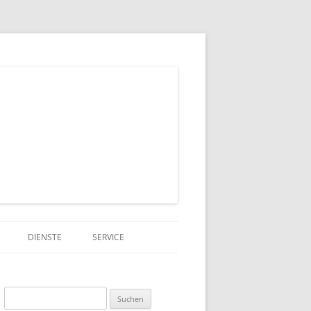
DIENSTE
SERVICE
HEIN (PDF)
NSOR?
INTERGRUPPENSPRECHER
GSV
Suchen
ONSORS?
FINANZEN
EA-SELBSTHILFE E.V.
FORMULARE