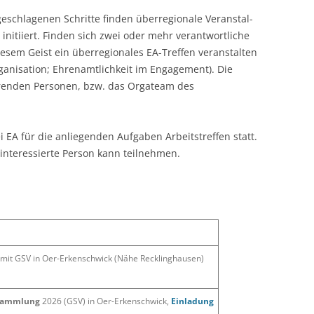
NEWSLETTER-ANMELDUNG
— PRÄAMBEL
RG HAMBURG
BRIEF AN MEINE(
eschlagenen Schritte finden überregionale Veran­stal­
 initiiert. Finden sich zwei oder mehr verantwortliche
N
— DIE ZWÖLF SCHRITTE
RG HESSEN
ERWARTUNGEN?
iesem Geist ein überregionales EA-Treffen veranstalten
ganisation; Ehrenamtlichkeit im Engagement). Die
— DIE ZWÖLF PRINZIPIEN
RG NRW SÜDWEST
WIE FINDE ICH E
erenden Personen, bzw. das Orgateam des
— DIE ZWÖLF TRADITIONEN
WARUM SPONSO
— DIE ZWÖLF VERSPRECHEN
WECHSEL DES SP
i EA für die anliegenden Aufgaben Arbeitstreffen statt.
e interessierte Person kann teilnehmen.
— UNSERE LEITSÄTZE
WEITERE HILFREI
— NUR FÜR HEUTE
— HILFREICHE EA-GEDANKEN
— GESTERN – HEUTE – MORGEN
mit GSV in Oer-Erkenschwick (Nähe Recklinghausen)
— GELASSENHEITSBITTE
sammlung
2026 (GSV) in Oer-Erkenschwick,
Einladung