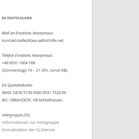
nach:
N) SPONSEE
KONTAKTSTELLE
SPENDEN
EA DEUTSCHLAND
LITERATURDIENST
DOWNLOAD-BEREICH
INEN SPONSOR?
BOTSCHAFTDIENST
LINK-SAMMLUNG
Mail an Emotions Anonymous:
kontaktstelle(ät)ea-selbsthilfe.net
R?
VERSAND
KONTAKT / NACHRICHT
Telefon Emotions Anonymous:
ONSORS?
REGIONALBETREUUNG
RG-INFO´S
+49 6031 1604 168
CHE FRAGEN
ÖFFENTLICHKEITSARBEIT
RG-LISTE
(Donnerstags 19 – 21 Uhr, sonst AB)
INTERNETDIENST
EA-Spendenkonto
IBAN: DE30 5139 0000 0031 7520 00
BIC: VBMHDE5F, VB Mittelhessen
Intergruppe (IG)
Informationen zur Intergruppe
Kontaktdaten der IG-Dienste