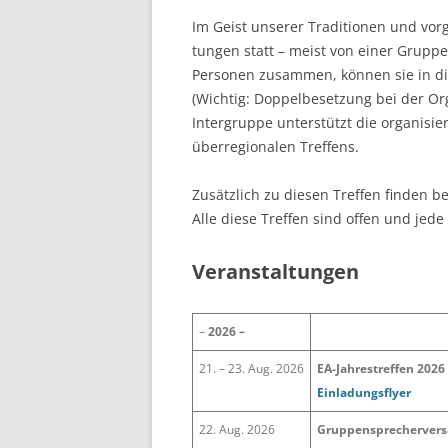
GRUNDLEGENDE GEDANKEN
GRUPPENNACHRICHTEN
Im Geist unserer Traditionen und vorg
tun­gen statt – meist von einer Gruppe
WAS DU SELBST TUN KANNST
GEPLANTE NEUGRÜNDUNGE
Per­so­nen zusammen, können sie in d
(Wichtig: Doppelbesetzung bei der Or
MEDIENBERICHTE
Intergruppe unterstützt die organisi
überregionalen Treffens.
Zusätzlich zu diesen Treffen finden be
Alle diese Treffen sind offen und jed
Veranstaltungen
–
2026 –
21. – 23. Aug. 2026
EA-Jahrestreffen 2026
Einladungsflyer
22. Aug. 2026
Gruppensprecherver