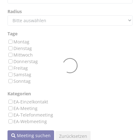
Radius
Tage
Montag
Dienstag
Mittwoch
Donnerstag
Freitag
Samstag
Sonntag
Kategorien
EA-Einzelkontakt
EA-Meeting
EA-Telefonmeeting
EA-Webmeeting
Meeting suchen
Zurücksetzen