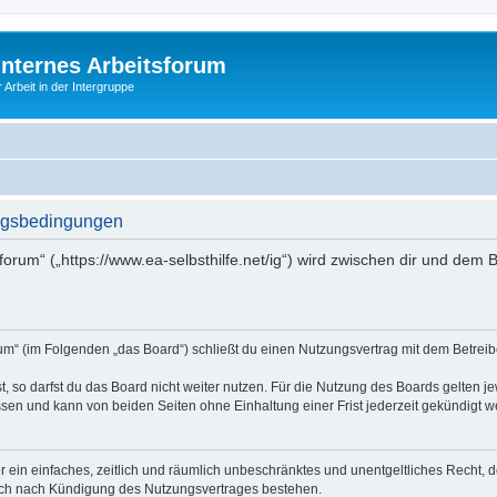
Internes Arbeitsforum
 Arbeit in der Intergruppe
ungsbedingungen
sforum“ („https://www.ea-selbsthilfe.net/ig“) wird zwischen dir und dem
orum“ (im Folgenden „das Board“) schließt du einen Nutzungsvertrag mit dem Betreib
 so darfst du das Board nicht weiter nutzen. Für die Nutzung des Boards gelten jew
sen und kann von beiden Seiten ohne Einhaltung einer Frist jederzeit gekündigt w
ber ein einfaches, zeitlich und räumlich unbeschränktes und unentgeltliches Recht
auch nach Kündigung des Nutzungsvertrages bestehen.