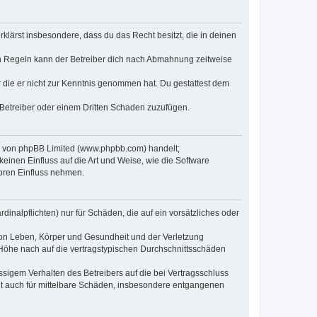
erklärst insbesondere, dass du das Recht besitzt, die in deinen
n Regeln kann der Betreiber dich nach Abmahnung zeitweise
er die er nicht zur Kenntnis genommen hat. Du gestattest dem
 Betreiber oder einem Dritten Schaden zuzufügen.
re von phpBB Limited (www.phpbb.com) handelt;
inen Einfluss auf die Art und Weise, wie die Software
oren Einfluss nehmen.
inalpflichten) nur für Schäden, die auf ein vorsätzliches oder
von Leben, Körper und Gesundheit und der Verletzung
r Höhe nach auf die vertragstypischen Durchschnittsschäden
sigem Verhalten des Betreibers auf die bei Vertragsschluss
lt auch für mittelbare Schäden, insbesondere entgangenen