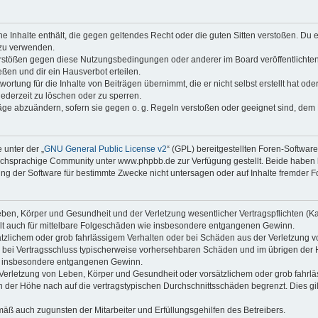
ine Inhalte enthält, die gegen geltendes Recht oder die guten Sitten verstoßen. Du 
 zu verwenden.
erstößen gegen diese Nutzungsbedingungen oder anderer im Board veröffentlichte
ßen und dir ein Hausverbot erteilen.
ortung für die Inhalte von Beiträgen übernimmt, die er nicht selbst erstellt hat od
jederzeit zu löschen oder zu sperren.
räge abzuändern, sofern sie gegen o. g. Regeln verstoßen oder geeignet sind, dem
 unter der „
GNU General Public License v2
“ (GPL) bereitgestellten Foren-Softwa
chsprachige Community unter www.phpbb.de zur Verfügung gestellt. Beide haben ke
g der Software für bestimmte Zwecke nicht untersagen oder auf Inhalte fremder F
ben, Körper und Gesundheit und der Verletzung wesentlicher Vertragspflichten (Kard
gilt auch für mittelbare Folgeschäden wie insbesondere entgangenen Gewinn.
ätzlichem oder grob fahrlässigem Verhalten oder bei Schäden aus der Verletzung 
 die bei Vertragsschluss typischerweise vorhersehbaren Schäden und im übrigen de
wie insbesondere entgangenen Gewinn.
erletzung von Leben, Körper und Gesundheit oder vorsätzlichem oder grob fahrläs
der Höhe nach auf die vertragstypischen Durchschnittsschäden begrenzt. Dies gi
mäß auch zugunsten der Mitarbeiter und Erfüllungsgehilfen des Betreibers.