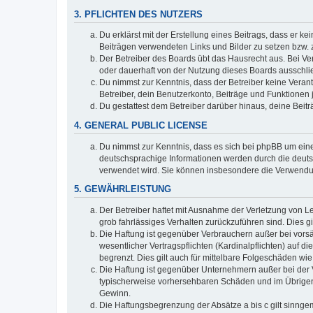
3. PFLICHTEN DES NUTZERS
Du erklärst mit der Erstellung eines Beitrags, dass er ke
Beiträgen verwendeten Links und Bilder zu setzen bzw.
Der Betreiber des Boards übt das Hausrecht aus. Bei V
oder dauerhaft von der Nutzung dieses Boards ausschlie
Du nimmst zur Kenntnis, dass der Betreiber keine Verantw
Betreiber, dein Benutzerkonto, Beiträge und Funktionen 
Du gestattest dem Betreiber darüber hinaus, deine Beit
4. GENERAL PUBLIC LICENSE
Du nimmst zur Kenntnis, dass es sich bei phpBB um eine
deutschsprachige Informationen werden durch die deuts
verwendet wird. Sie können insbesondere die Verwendun
5. GEWÄHRLEISTUNG
Der Betreiber haftet mit Ausnahme der Verletzung von Le
grob fahrlässiges Verhalten zurückzuführen sind. Dies 
Die Haftung ist gegenüber Verbrauchern außer bei vors
wesentlicher Vertragspflichten (Kardinalpflichten) auf
begrenzt. Dies gilt auch für mittelbare Folgeschäden 
Die Haftung ist gegenüber Unternehmern außer bei der V
typischerweise vorhersehbaren Schäden und im Übrigen 
Gewinn.
Die Haftungsbegrenzung der Absätze a bis c gilt sinnge