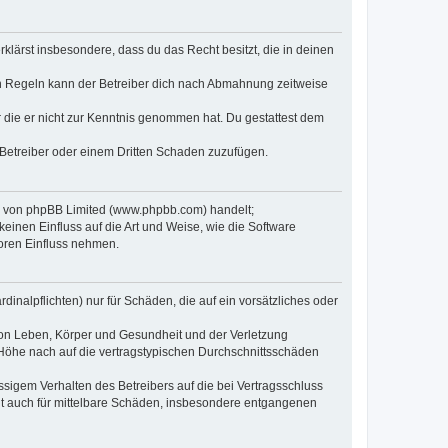
erklärst insbesondere, dass du das Recht besitzt, die in deinen
n Regeln kann der Betreiber dich nach Abmahnung zeitweise
er die er nicht zur Kenntnis genommen hat. Du gestattest dem
 Betreiber oder einem Dritten Schaden zuzufügen.
re von phpBB Limited (www.phpbb.com) handelt;
inen Einfluss auf die Art und Weise, wie die Software
oren Einfluss nehmen.
inalpflichten) nur für Schäden, die auf ein vorsätzliches oder
von Leben, Körper und Gesundheit und der Verletzung
r Höhe nach auf die vertragstypischen Durchschnittsschäden
sigem Verhalten des Betreibers auf die bei Vertragsschluss
lt auch für mittelbare Schäden, insbesondere entgangenen