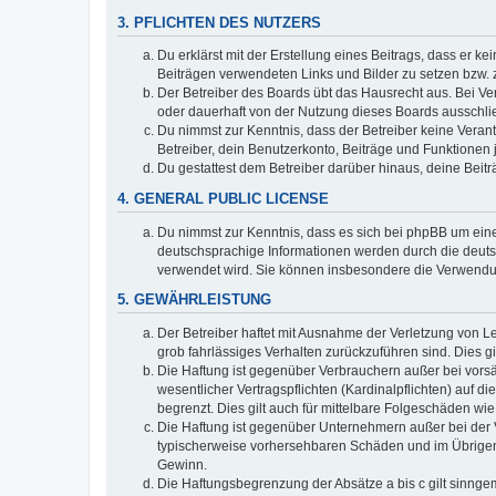
3. PFLICHTEN DES NUTZERS
Du erklärst mit der Erstellung eines Beitrags, dass er ke
Beiträgen verwendeten Links und Bilder zu setzen bzw.
Der Betreiber des Boards übt das Hausrecht aus. Bei V
oder dauerhaft von der Nutzung dieses Boards ausschlie
Du nimmst zur Kenntnis, dass der Betreiber keine Verantw
Betreiber, dein Benutzerkonto, Beiträge und Funktionen 
Du gestattest dem Betreiber darüber hinaus, deine Beit
4. GENERAL PUBLIC LICENSE
Du nimmst zur Kenntnis, dass es sich bei phpBB um eine
deutschsprachige Informationen werden durch die deuts
verwendet wird. Sie können insbesondere die Verwendun
5. GEWÄHRLEISTUNG
Der Betreiber haftet mit Ausnahme der Verletzung von Le
grob fahrlässiges Verhalten zurückzuführen sind. Dies 
Die Haftung ist gegenüber Verbrauchern außer bei vors
wesentlicher Vertragspflichten (Kardinalpflichten) auf
begrenzt. Dies gilt auch für mittelbare Folgeschäden 
Die Haftung ist gegenüber Unternehmern außer bei der V
typischerweise vorhersehbaren Schäden und im Übrigen 
Gewinn.
Die Haftungsbegrenzung der Absätze a bis c gilt sinnge