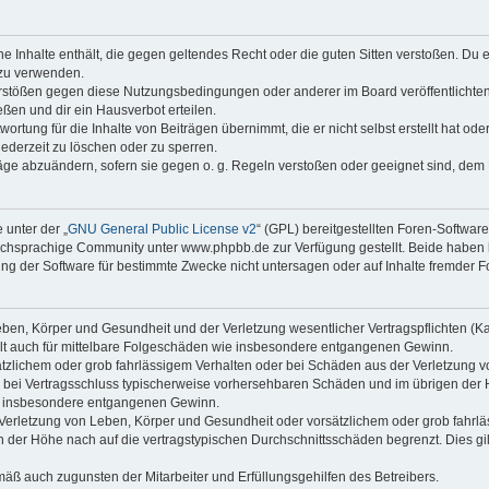
ine Inhalte enthält, die gegen geltendes Recht oder die guten Sitten verstoßen. Du 
 zu verwenden.
erstößen gegen diese Nutzungsbedingungen oder anderer im Board veröffentlichte
ßen und dir ein Hausverbot erteilen.
ortung für die Inhalte von Beiträgen übernimmt, die er nicht selbst erstellt hat od
jederzeit zu löschen oder zu sperren.
räge abzuändern, sofern sie gegen o. g. Regeln verstoßen oder geeignet sind, dem
 unter der „
GNU General Public License v2
“ (GPL) bereitgestellten Foren-Softwa
chsprachige Community unter www.phpbb.de zur Verfügung gestellt. Beide haben ke
g der Software für bestimmte Zwecke nicht untersagen oder auf Inhalte fremder F
ben, Körper und Gesundheit und der Verletzung wesentlicher Vertragspflichten (Kard
gilt auch für mittelbare Folgeschäden wie insbesondere entgangenen Gewinn.
ätzlichem oder grob fahrlässigem Verhalten oder bei Schäden aus der Verletzung 
 die bei Vertragsschluss typischerweise vorhersehbaren Schäden und im übrigen de
wie insbesondere entgangenen Gewinn.
erletzung von Leben, Körper und Gesundheit oder vorsätzlichem oder grob fahrläs
der Höhe nach auf die vertragstypischen Durchschnittsschäden begrenzt. Dies gi
mäß auch zugunsten der Mitarbeiter und Erfüllungsgehilfen des Betreibers.