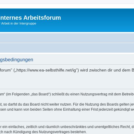
Internes Arbeitsforum
 Arbeit in der Intergruppe
ungsbedingungen
sforum“ („https://www.ea-selbsthilfe.net/ig“) wird zwischen dir und dem
orum“ (im Folgenden „das Board“) schließt du einen Nutzungsvertrag mit dem Betreib
 so darfst du das Board nicht weiter nutzen. Für die Nutzung des Boards gelten jew
sen und kann von beiden Seiten ohne Einhaltung einer Frist jederzeit gekündigt w
ber ein einfaches, zeitlich und räumlich unbeschränktes und unentgeltliches Recht
auch nach Kündigung des Nutzungsvertrages bestehen.