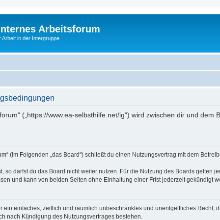
Internes Arbeitsforum
 Arbeit in der Intergruppe
ungsbedingungen
sforum“ („https://www.ea-selbsthilfe.net/ig“) wird zwischen dir und dem
orum“ (im Folgenden „das Board“) schließt du einen Nutzungsvertrag mit dem Betreib
 so darfst du das Board nicht weiter nutzen. Für die Nutzung des Boards gelten jew
sen und kann von beiden Seiten ohne Einhaltung einer Frist jederzeit gekündigt w
ber ein einfaches, zeitlich und räumlich unbeschränktes und unentgeltliches Recht
auch nach Kündigung des Nutzungsvertrages bestehen.