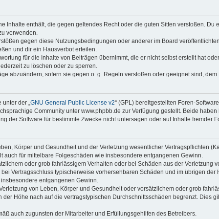
ine Inhalte enthält, die gegen geltendes Recht oder die guten Sitten verstoßen. Du 
 zu verwenden.
erstößen gegen diese Nutzungsbedingungen oder anderer im Board veröffentlichte
ßen und dir ein Hausverbot erteilen.
ortung für die Inhalte von Beiträgen übernimmt, die er nicht selbst erstellt hat od
jederzeit zu löschen oder zu sperren.
räge abzuändern, sofern sie gegen o. g. Regeln verstoßen oder geeignet sind, dem
 unter der „
GNU General Public License v2
“ (GPL) bereitgestellten Foren-Softwa
chsprachige Community unter www.phpbb.de zur Verfügung gestellt. Beide haben ke
g der Software für bestimmte Zwecke nicht untersagen oder auf Inhalte fremder F
ben, Körper und Gesundheit und der Verletzung wesentlicher Vertragspflichten (Kard
gilt auch für mittelbare Folgeschäden wie insbesondere entgangenen Gewinn.
ätzlichem oder grob fahrlässigem Verhalten oder bei Schäden aus der Verletzung 
 die bei Vertragsschluss typischerweise vorhersehbaren Schäden und im übrigen de
wie insbesondere entgangenen Gewinn.
erletzung von Leben, Körper und Gesundheit oder vorsätzlichem oder grob fahrläs
der Höhe nach auf die vertragstypischen Durchschnittsschäden begrenzt. Dies gi
mäß auch zugunsten der Mitarbeiter und Erfüllungsgehilfen des Betreibers.