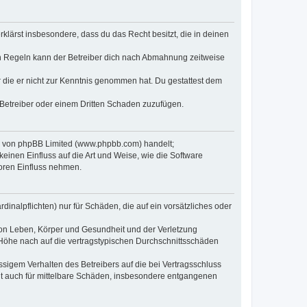
erklärst insbesondere, dass du das Recht besitzt, die in deinen
n Regeln kann der Betreiber dich nach Abmahnung zeitweise
er die er nicht zur Kenntnis genommen hat. Du gestattest dem
 Betreiber oder einem Dritten Schaden zuzufügen.
re von phpBB Limited (www.phpbb.com) handelt;
inen Einfluss auf die Art und Weise, wie die Software
oren Einfluss nehmen.
inalpflichten) nur für Schäden, die auf ein vorsätzliches oder
von Leben, Körper und Gesundheit und der Verletzung
r Höhe nach auf die vertragstypischen Durchschnittsschäden
sigem Verhalten des Betreibers auf die bei Vertragsschluss
lt auch für mittelbare Schäden, insbesondere entgangenen