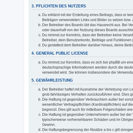
3. PFLICHTEN DES NUTZERS
Du erklärst mit der Erstellung eines Beitrags, dass er ke
Beiträgen verwendeten Links und Bilder zu setzen bzw.
Der Betreiber des Boards übt das Hausrecht aus. Bei V
oder dauerhaft von der Nutzung dieses Boards ausschlie
Du nimmst zur Kenntnis, dass der Betreiber keine Verantw
Betreiber, dein Benutzerkonto, Beiträge und Funktionen 
Du gestattest dem Betreiber darüber hinaus, deine Beit
4. GENERAL PUBLIC LICENSE
Du nimmst zur Kenntnis, dass es sich bei phpBB um eine
deutschsprachige Informationen werden durch die deuts
verwendet wird. Sie können insbesondere die Verwendun
5. GEWÄHRLEISTUNG
Der Betreiber haftet mit Ausnahme der Verletzung von Le
grob fahrlässiges Verhalten zurückzuführen sind. Dies 
Die Haftung ist gegenüber Verbrauchern außer bei vors
wesentlicher Vertragspflichten (Kardinalpflichten) auf
begrenzt. Dies gilt auch für mittelbare Folgeschäden 
Die Haftung ist gegenüber Unternehmern außer bei der V
typischerweise vorhersehbaren Schäden und im Übrigen 
Gewinn.
Die Haftungsbegrenzung der Absätze a bis c gilt sinnge