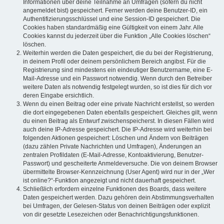
Informationen über deine Teilnahme an Umfragen (sofern du nicht
angemeldet bist) gespeichert. Ferner werden deine Benutzer-ID, ein
Authentifizierungsschlüssel und eine Session-ID gespeichert. Die
Cookies haben standardmäßig eine Gültigkeit von einem Jahr. Alle
Cookies kannst du jederzeit über die Funktion „Alle Cookies löschen“
löschen.
Weiterhin werden die Daten gespeichert, die du bei der Registrierung,
in deinem Profil oder deinem persönlichem Bereich angibst. Für die
Registrierung sind mindestens ein eindeutiger Benutzername, eine E-
Mail-Adresse und ein Passwort notwendig. Wenn durch den Betreiber
weitere Daten als notwendig festgelegt wurden, so ist dies für dich vor
deren Eingabe ersichtlich.
Wenn du einen Beitrag oder eine private Nachricht erstellst, so werden
die dort eingegebenen Daten ebenfalls gespeichert. Gleiches gilt, wenn
du einen Beitrag als Entwurf zwischenspeicherst. In diesen Fällen wird
auch deine IP-Adresse gespeichert. Die IP-Adresse wird weiterhin bei
folgenden Aktionen gespeichert: Löschen und Ändern von Beiträgen
(dazu zählen Private Nachrichten und Umfragen), Änderungen an
zentralen Profildaten (E-Mail-Adresse, Kontoaktivierung, Benutzer-
Passwort) und gescheiterte Anmeldeversuche. Die von deinem Browser
übermittelte Browser-Kennzeichnung (User Agent) wird nur in der „Wer
ist online?“-Funktion angezeigt und nicht dauerhaft gespeichert.
Schließlich erfordern einzelne Funktionen des Boards, dass weitere
Daten gespeichert werden. Dazu gehören dein Abstimmungsverhalten
bei Umfragen, der Gelesen-Status von deinen Beiträgen oder explizit
von dir gesetzte Lesezeichen oder Benachrichtigungsfunktionen.