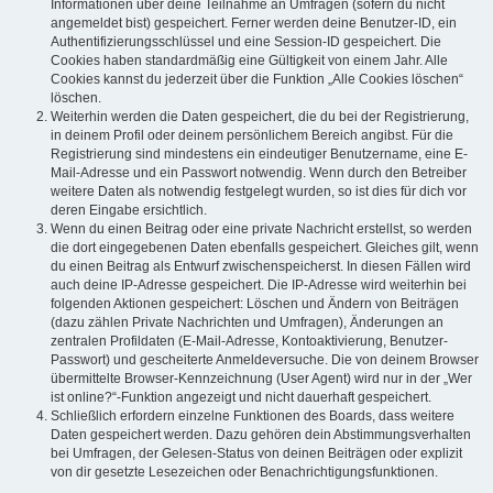
Informationen über deine Teilnahme an Umfragen (sofern du nicht
angemeldet bist) gespeichert. Ferner werden deine Benutzer-ID, ein
Authentifizierungsschlüssel und eine Session-ID gespeichert. Die
Cookies haben standardmäßig eine Gültigkeit von einem Jahr. Alle
Cookies kannst du jederzeit über die Funktion „Alle Cookies löschen“
löschen.
Weiterhin werden die Daten gespeichert, die du bei der Registrierung,
in deinem Profil oder deinem persönlichem Bereich angibst. Für die
Registrierung sind mindestens ein eindeutiger Benutzername, eine E-
Mail-Adresse und ein Passwort notwendig. Wenn durch den Betreiber
weitere Daten als notwendig festgelegt wurden, so ist dies für dich vor
deren Eingabe ersichtlich.
Wenn du einen Beitrag oder eine private Nachricht erstellst, so werden
die dort eingegebenen Daten ebenfalls gespeichert. Gleiches gilt, wenn
du einen Beitrag als Entwurf zwischenspeicherst. In diesen Fällen wird
auch deine IP-Adresse gespeichert. Die IP-Adresse wird weiterhin bei
folgenden Aktionen gespeichert: Löschen und Ändern von Beiträgen
(dazu zählen Private Nachrichten und Umfragen), Änderungen an
zentralen Profildaten (E-Mail-Adresse, Kontoaktivierung, Benutzer-
Passwort) und gescheiterte Anmeldeversuche. Die von deinem Browser
übermittelte Browser-Kennzeichnung (User Agent) wird nur in der „Wer
ist online?“-Funktion angezeigt und nicht dauerhaft gespeichert.
Schließlich erfordern einzelne Funktionen des Boards, dass weitere
Daten gespeichert werden. Dazu gehören dein Abstimmungsverhalten
bei Umfragen, der Gelesen-Status von deinen Beiträgen oder explizit
von dir gesetzte Lesezeichen oder Benachrichtigungsfunktionen.