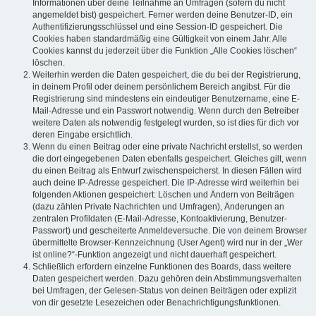
Informationen über deine Teilnahme an Umfragen (sofern du nicht
angemeldet bist) gespeichert. Ferner werden deine Benutzer-ID, ein
Authentifizierungsschlüssel und eine Session-ID gespeichert. Die
Cookies haben standardmäßig eine Gültigkeit von einem Jahr. Alle
Cookies kannst du jederzeit über die Funktion „Alle Cookies löschen“
löschen.
Weiterhin werden die Daten gespeichert, die du bei der Registrierung,
in deinem Profil oder deinem persönlichem Bereich angibst. Für die
Registrierung sind mindestens ein eindeutiger Benutzername, eine E-
Mail-Adresse und ein Passwort notwendig. Wenn durch den Betreiber
weitere Daten als notwendig festgelegt wurden, so ist dies für dich vor
deren Eingabe ersichtlich.
Wenn du einen Beitrag oder eine private Nachricht erstellst, so werden
die dort eingegebenen Daten ebenfalls gespeichert. Gleiches gilt, wenn
du einen Beitrag als Entwurf zwischenspeicherst. In diesen Fällen wird
auch deine IP-Adresse gespeichert. Die IP-Adresse wird weiterhin bei
folgenden Aktionen gespeichert: Löschen und Ändern von Beiträgen
(dazu zählen Private Nachrichten und Umfragen), Änderungen an
zentralen Profildaten (E-Mail-Adresse, Kontoaktivierung, Benutzer-
Passwort) und gescheiterte Anmeldeversuche. Die von deinem Browser
übermittelte Browser-Kennzeichnung (User Agent) wird nur in der „Wer
ist online?“-Funktion angezeigt und nicht dauerhaft gespeichert.
Schließlich erfordern einzelne Funktionen des Boards, dass weitere
Daten gespeichert werden. Dazu gehören dein Abstimmungsverhalten
bei Umfragen, der Gelesen-Status von deinen Beiträgen oder explizit
von dir gesetzte Lesezeichen oder Benachrichtigungsfunktionen.