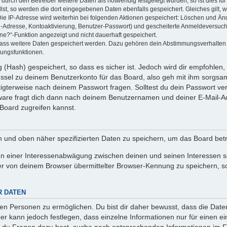
rch den Betreiber weitere Daten als notwendig festgelegt wurden, so ist dies für 
llst, so werden die dort eingegebenen Daten ebenfalls gespeichert. Gleiches gilt, 
Die IP-Adresse wird weiterhin bei folgenden Aktionen gespeichert: Löschen und Än
l-Adresse, Kontoaktivierung, Benutzer-Passwort) und gescheiterte Anmeldeversuch
ine?“-Funktion angezeigt und nicht dauerhaft gespeichert.
 dass weitere Daten gespeichert werden. Dazu gehören dein Abstimmungsverhalten
gungsfunktionen.
(Hash) gespeichert, so dass es sicher ist. Jedoch wird dir empfohlen, 
ssel zu deinem Benutzerkonto für das Board, also geh mit ihm sorgsam
htigterweise nach deinem Passwort fragen. Solltest du dein Passwort v
are fragt dich dann nach deinem Benutzernamen und deiner E-Mail-Ad
Board zugreifen kannst.
en und oben näher spezifizierten Daten zu speichern, um das Board bet
en einer Interessenabwägung zwischen deinen und seinen Interessen sow
r von deinem Browser übermittelter Browser-Kennung zu speichern, so
R DATEN
n Personen zu ermöglichen. Du bist dir daher bewusst, dass die Daten d
ber kann jedoch festlegen, dass einzelne Informationen nur für einen ei