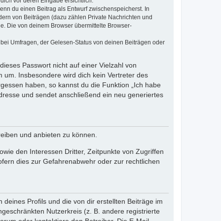
dich vor deren Eingabe ersichtlich.
wenn du einen Beitrag als Entwurf zwischenspeicherst. In
dern von Beiträgen (dazu zählen Private Nachrichten und
e. Die von deinem Browser übermittelte Browser-
 bei Umfragen, der Gelesen-Status von deinen Beiträgen oder
dieses Passwort nicht auf einer Vielzahl von
 um. Insbesondere wird dich kein Vertreter des
ergessen haben, so kannst du die Funktion „Ich habe
resse und sendet anschließend ein neu generiertes
reiben und anbieten zu können.
ie den Interessen Dritter, Zeitpunkte von Zugriffen
fern dies zur Gefahrenabwehr oder zur rechtlichen
eines Profils und die von dir erstellten Beiträge im
ngeschränkten Nutzerkreis (z. B. andere registrierte