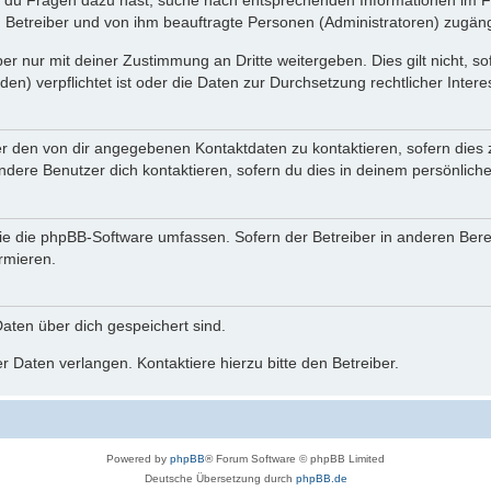
n du Fragen dazu hast, suche nach entsprechenden Informationen im Fo
n Betreiber und von ihm beauftragte Personen (Administratoren) zugäng
r nur mit deiner Zustimmung an Dritte weitergeben. Dies gilt nicht, s
n) verpflichtet ist oder die Daten zur Durchsetzung rechtlicher Interes
er den von dir angegebenen Kontaktdaten zu kontaktieren, sofern dies 
andere Benutzer dich kontaktieren, sofern du dies in deinem persönliche
, die die phpBB-Software umfassen. Sofern der Betreiber in anderen Be
ormieren.
 Daten über dich gespeichert sind.
 Daten verlangen. Kontaktiere hierzu bitte den Betreiber.
Powered by
phpBB
® Forum Software © phpBB Limited
Deutsche Übersetzung durch
phpBB.de