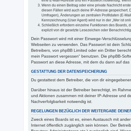
eine E-Mail-Adresse und ein Passwort notwendig. Wenn du
Wenn du einen Beitrag oder eine private Nachricht erste
diesen Fällen wird auch deine IP-Adresse gespeichert. 
Umfragen), Änderungen an zentralen Profildaten (E-Mai
Kennzeichnung (User Agent) wird nur in der „Wer ist onl
Schließlich erfordern einzelne Funktionen des Boards,
explizit von dir gesetzte Lesezeichen oder Benachrichti
Dein Passwort wird mit einer Einwege-Verschlüsselung 
Webseiten zu verwenden. Das Passwort ist dein Schlü
Betreibers, von phpBB Limited oder ein Dritter berec
mein Passwort vergessen“ benutzen. Die phpBB-Softw
Passwort an diese Adresse, mit dem du dann auf das 
GESTATTUNG DER DATENSPEICHERUNG
Du gestattest dem Betreiber, die von dir eingegeben
Darüber hinaus ist der Betreiber berechtigt, im Rahm
und Aktionen zusammen mit deiner IP-Adresse und de
Nachverfolgbarkeit notwendig ist.
REGELUNGEN BEZÜGLICH DER WEITERGABE DEINE
Zweck eines Boards ist es, einen Austausch mit andere
Internet öffentlich zugänglich sein können. Der Betrei