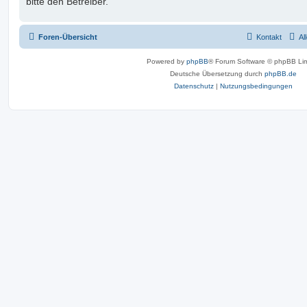
bitte den Betreiber.
Foren-Übersicht
Kontakt
Al
Powered by
phpBB
® Forum Software © phpBB Lim
Deutsche Übersetzung durch
phpBB.de
Datenschutz
|
Nutzungsbedingungen