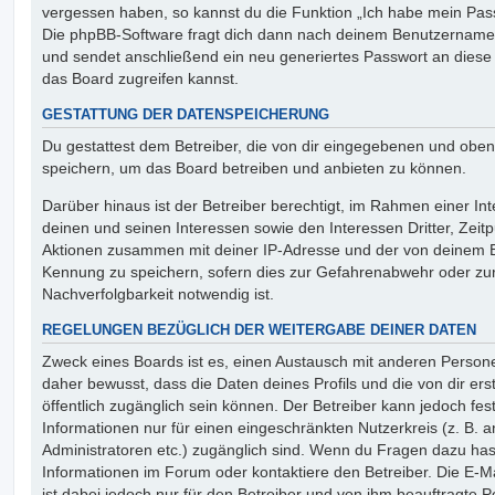
vergessen haben, so kannst du die Funktion „Ich habe mein Pas
Die phpBB-Software fragt dich dann nach deinem Benutzername
und sendet anschließend ein neu generiertes Passwort an diese
das Board zugreifen kannst.
GESTATTUNG DER DATENSPEICHERUNG
Du gestattest dem Betreiber, die von dir eingegebenen und oben
speichern, um das Board betreiben und anbieten zu können.
Darüber hinaus ist der Betreiber berechtigt, im Rahmen einer 
deinen und seinen Interessen sowie den Interessen Dritter, Zeit
Aktionen zusammen mit deiner IP-Adresse und der von deinem B
Kennung zu speichern, sofern dies zur Gefahrenabwehr oder zur
Nachverfolgbarkeit notwendig ist.
REGELUNGEN BEZÜGLICH DER WEITERGABE DEINER DATEN
Zweck eines Boards ist es, einen Austausch mit anderen Persone
daher bewusst, dass die Daten deines Profils und die von dir erst
öffentlich zugänglich sein können. Der Betreiber kann jedoch fes
Informationen nur für einen eingeschränkten Nutzerkreis (z. B. an
Administratoren etc.) zugänglich sind. Wenn du Fragen dazu ha
Informationen im Forum oder kontaktiere den Betreiber. Die E-M
ist dabei jedoch nur für den Betreiber und von ihm beauftragte 