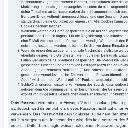
Seitenaufrufe zugeordnet werden können), Informationen über die vo
Markierung dieser als gelesen/ungelesen; sofern du nicht angemeldet
deine Teilnahme an Umfragen (sofern du nicht angemeldet bist) ges
Benutzer-ID, ein Authentifizierungsschlüssel und eine Session-ID g
standardmäßig eine Gültigkeit von einem Jahr. Alle Cookies kannst du
Cookies löschen“ löschen.
Weiterhin werden die Daten gespeichert, die du bei der Registrierun
persönlichem Bereich angibst. Für die Registrierung sind mindesten
eine E-Mail-Adresse und ein Passwort notwendig. Wenn durch den Be
notwendig festgelegt wurden, so ist dies für dich vor deren Eingabe er
Wenn du einen Beitrag oder eine private Nachricht erstellst, so wer
ebenfalls gespeichert. Gleiches gilt, wenn du einen Beitrag als Entw
Fällen wird auch deine IP-Adresse gespeichert. Die IP-Adresse wird 
gespeichert: Löschen und Ändern von Beiträgen (dazu zählen Privat
Änderungen an zentralen Profildaten (E-Mail-Adresse, Kontoaktivier
gescheiterte Anmeldeversuche. Die von deinem Browser übermittel
Agent) wird nur in der „Wer ist online?“-Funktion angezeigt und nicht
Schließlich erfordern einzelne Funktionen des Boards, dass weitere
gehören dein Abstimmungsverhalten bei Umfragen, der Gelesen-Stat
explizit von dir gesetzte Lesezeichen oder Benachrichtigungsfunktio
Dein Passwort wird mit einer Einwege-Verschlüsselung (Hash) ge
ist. Jedoch wird dir empfohlen, dieses Passwort nicht auf einer 
verwenden. Das Passwort ist dein Schlüssel zu deinem Benutzer
mit ihm sorgsam um. Insbesondere wird dich kein Vertreter des 
oder ein Dritter berechtigterweise nach deinem Passwort fragen.