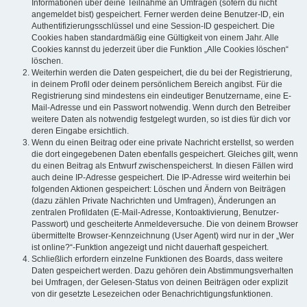
Informationen über deine Teilnahme an Umfragen (sofern du nicht
angemeldet bist) gespeichert. Ferner werden deine Benutzer-ID, ein
Authentifizierungsschlüssel und eine Session-ID gespeichert. Die
Cookies haben standardmäßig eine Gültigkeit von einem Jahr. Alle
Cookies kannst du jederzeit über die Funktion „Alle Cookies löschen“
löschen.
Weiterhin werden die Daten gespeichert, die du bei der Registrierung,
in deinem Profil oder deinem persönlichem Bereich angibst. Für die
Registrierung sind mindestens ein eindeutiger Benutzername, eine E-
Mail-Adresse und ein Passwort notwendig. Wenn durch den Betreiber
weitere Daten als notwendig festgelegt wurden, so ist dies für dich vor
deren Eingabe ersichtlich.
Wenn du einen Beitrag oder eine private Nachricht erstellst, so werden
die dort eingegebenen Daten ebenfalls gespeichert. Gleiches gilt, wenn
du einen Beitrag als Entwurf zwischenspeicherst. In diesen Fällen wird
auch deine IP-Adresse gespeichert. Die IP-Adresse wird weiterhin bei
folgenden Aktionen gespeichert: Löschen und Ändern von Beiträgen
(dazu zählen Private Nachrichten und Umfragen), Änderungen an
zentralen Profildaten (E-Mail-Adresse, Kontoaktivierung, Benutzer-
Passwort) und gescheiterte Anmeldeversuche. Die von deinem Browser
übermittelte Browser-Kennzeichnung (User Agent) wird nur in der „Wer
ist online?“-Funktion angezeigt und nicht dauerhaft gespeichert.
Schließlich erfordern einzelne Funktionen des Boards, dass weitere
Daten gespeichert werden. Dazu gehören dein Abstimmungsverhalten
bei Umfragen, der Gelesen-Status von deinen Beiträgen oder explizit
von dir gesetzte Lesezeichen oder Benachrichtigungsfunktionen.