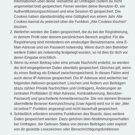
Informationen über deine Teilnahme an Umfragen (sofern du nicht
angemeldet bist) gespeichert. Ferner werden deine Benutzer-ID, ein
Authentifizierungsschlüssel und eine Session-ID gespeichert. Die
Cookies haben standardmäßig eine Gültigkeit von einem Jahr. Alle
Cookies kannst du jederzeit über die Funktion „Alle Cookies löschen“
löschen.
Weiterhin werden die Daten gespeichert, die du bei der Registrierung,
in deinem Profil oder deinem persönlichem Bereich angibst. Für die
Registrierung sind mindestens ein eindeutiger Benutzername, eine E-
Mail-Adresse und ein Passwort notwendig. Wenn durch den Betreiber
weitere Daten als notwendig festgelegt wurden, so ist dies für dich vor
deren Eingabe ersichtlich.
Wenn du einen Beitrag oder eine private Nachricht erstellst, so werden
die dort eingegebenen Daten ebenfalls gespeichert. Gleiches gilt, wenn
du einen Beitrag als Entwurf zwischenspeicherst. In diesen Fällen wird
auch deine IP-Adresse gespeichert. Die IP-Adresse wird weiterhin bei
folgenden Aktionen gespeichert: Löschen und Ändern von Beiträgen
(dazu zählen Private Nachrichten und Umfragen), Änderungen an
zentralen Profildaten (E-Mail-Adresse, Kontoaktivierung, Benutzer-
Passwort) und gescheiterte Anmeldeversuche. Die von deinem Browser
übermittelte Browser-Kennzeichnung (User Agent) wird nur in der „Wer
ist online?“-Funktion angezeigt und nicht dauerhaft gespeichert.
Schließlich erfordern einzelne Funktionen des Boards, dass weitere
Daten gespeichert werden. Dazu gehören dein Abstimmungsverhalten
bei Umfragen, der Gelesen-Status von deinen Beiträgen oder explizit
von dir gesetzte Lesezeichen oder Benachrichtigungsfunktionen.