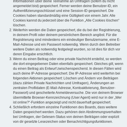
Informationen über deine Teilnahme an Umfragen (sofern du nicht
angemeldet bist) gespeichert. Ferner werden deine Benutzer-ID, ein
Authentifizierungsschlüssel und eine Session-ID gespeichert. Die
Cookies haben standardmäßig eine Gültigkeit von einem Jahr. Alle
Cookies kannst du jederzeit über die Funktion „Alle Cookies löschen“
löschen.
Weiterhin werden die Daten gespeichert, die du bei der Registrierung,
in deinem Profil oder deinem persönlichem Bereich angibst. Für die
Registrierung sind mindestens ein eindeutiger Benutzername, eine E-
Mail-Adresse und ein Passwort notwendig. Wenn durch den Betreiber
weitere Daten als notwendig festgelegt wurden, so ist dies für dich vor
deren Eingabe ersichtlich.
Wenn du einen Beitrag oder eine private Nachricht erstellst, so werden
die dort eingegebenen Daten ebenfalls gespeichert. Gleiches gilt, wenn
du einen Beitrag als Entwurf zwischenspeicherst. In diesen Fällen wird
auch deine IP-Adresse gespeichert. Die IP-Adresse wird weiterhin bei
folgenden Aktionen gespeichert: Löschen und Ändern von Beiträgen
(dazu zählen Private Nachrichten und Umfragen), Änderungen an
zentralen Profildaten (E-Mail-Adresse, Kontoaktivierung, Benutzer-
Passwort) und gescheiterte Anmeldeversuche. Die von deinem Browser
übermittelte Browser-Kennzeichnung (User Agent) wird nur in der „Wer
ist online?“-Funktion angezeigt und nicht dauerhaft gespeichert.
Schließlich erfordern einzelne Funktionen des Boards, dass weitere
Daten gespeichert werden. Dazu gehören dein Abstimmungsverhalten
bei Umfragen, der Gelesen-Status von deinen Beiträgen oder explizit
von dir gesetzte Lesezeichen oder Benachrichtigungsfunktionen.