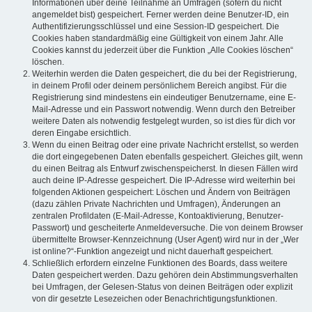
Informationen über deine Teilnahme an Umfragen (sofern du nicht
angemeldet bist) gespeichert. Ferner werden deine Benutzer-ID, ein
Authentifizierungsschlüssel und eine Session-ID gespeichert. Die
Cookies haben standardmäßig eine Gültigkeit von einem Jahr. Alle
Cookies kannst du jederzeit über die Funktion „Alle Cookies löschen“
löschen.
Weiterhin werden die Daten gespeichert, die du bei der Registrierung,
in deinem Profil oder deinem persönlichem Bereich angibst. Für die
Registrierung sind mindestens ein eindeutiger Benutzername, eine E-
Mail-Adresse und ein Passwort notwendig. Wenn durch den Betreiber
weitere Daten als notwendig festgelegt wurden, so ist dies für dich vor
deren Eingabe ersichtlich.
Wenn du einen Beitrag oder eine private Nachricht erstellst, so werden
die dort eingegebenen Daten ebenfalls gespeichert. Gleiches gilt, wenn
du einen Beitrag als Entwurf zwischenspeicherst. In diesen Fällen wird
auch deine IP-Adresse gespeichert. Die IP-Adresse wird weiterhin bei
folgenden Aktionen gespeichert: Löschen und Ändern von Beiträgen
(dazu zählen Private Nachrichten und Umfragen), Änderungen an
zentralen Profildaten (E-Mail-Adresse, Kontoaktivierung, Benutzer-
Passwort) und gescheiterte Anmeldeversuche. Die von deinem Browser
übermittelte Browser-Kennzeichnung (User Agent) wird nur in der „Wer
ist online?“-Funktion angezeigt und nicht dauerhaft gespeichert.
Schließlich erfordern einzelne Funktionen des Boards, dass weitere
Daten gespeichert werden. Dazu gehören dein Abstimmungsverhalten
bei Umfragen, der Gelesen-Status von deinen Beiträgen oder explizit
von dir gesetzte Lesezeichen oder Benachrichtigungsfunktionen.