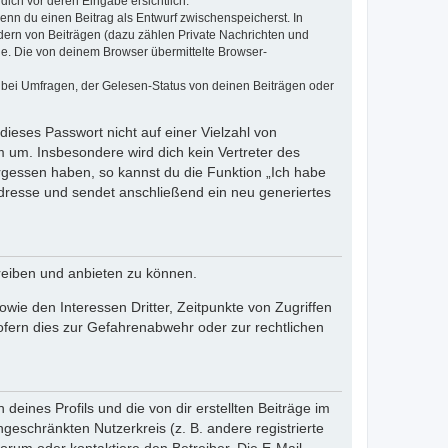
dich vor deren Eingabe ersichtlich.
wenn du einen Beitrag als Entwurf zwischenspeicherst. In
dern von Beiträgen (dazu zählen Private Nachrichten und
e. Die von deinem Browser übermittelte Browser-
 bei Umfragen, der Gelesen-Status von deinen Beiträgen oder
dieses Passwort nicht auf einer Vielzahl von
 um. Insbesondere wird dich kein Vertreter des
ergessen haben, so kannst du die Funktion „Ich habe
resse und sendet anschließend ein neu generiertes
reiben und anbieten zu können.
ie den Interessen Dritter, Zeitpunkte von Zugriffen
fern dies zur Gefahrenabwehr oder zur rechtlichen
eines Profils und die von dir erstellten Beiträge im
ngeschränkten Nutzerkreis (z. B. andere registrierte