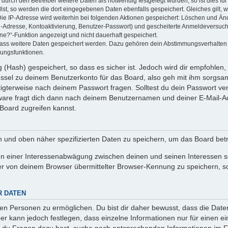
rch den Betreiber weitere Daten als notwendig festgelegt wurden, so ist dies für 
llst, so werden die dort eingegebenen Daten ebenfalls gespeichert. Gleiches gilt, 
Die IP-Adresse wird weiterhin bei folgenden Aktionen gespeichert: Löschen und Än
l-Adresse, Kontoaktivierung, Benutzer-Passwort) und gescheiterte Anmeldeversuch
ine?“-Funktion angezeigt und nicht dauerhaft gespeichert.
 dass weitere Daten gespeichert werden. Dazu gehören dein Abstimmungsverhalten
gungsfunktionen.
(Hash) gespeichert, so dass es sicher ist. Jedoch wird dir empfohlen, 
ssel zu deinem Benutzerkonto für das Board, also geh mit ihm sorgsam
htigterweise nach deinem Passwort fragen. Solltest du dein Passwort v
are fragt dich dann nach deinem Benutzernamen und deiner E-Mail-Ad
Board zugreifen kannst.
en und oben näher spezifizierten Daten zu speichern, um das Board bet
en einer Interessenabwägung zwischen deinen und seinen Interessen sow
r von deinem Browser übermittelter Browser-Kennung zu speichern, so
R DATEN
n Personen zu ermöglichen. Du bist dir daher bewusst, dass die Daten d
ber kann jedoch festlegen, dass einzelne Informationen nur für einen ei