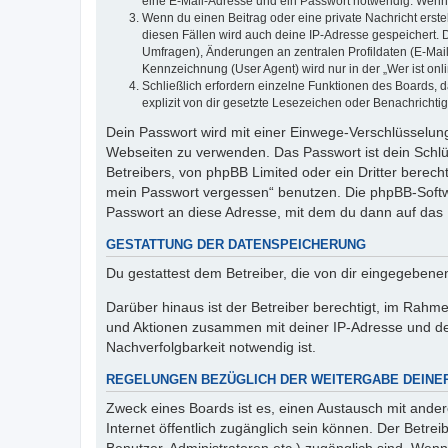
eine E-Mail-Adresse und ein Passwort notwendig. Wenn du
Wenn du einen Beitrag oder eine private Nachricht erste
diesen Fällen wird auch deine IP-Adresse gespeichert. 
Umfragen), Änderungen an zentralen Profildaten (E-Mai
Kennzeichnung (User Agent) wird nur in der „Wer ist onl
Schließlich erfordern einzelne Funktionen des Boards,
explizit von dir gesetzte Lesezeichen oder Benachrichti
Dein Passwort wird mit einer Einwege-Verschlüsselung 
Webseiten zu verwenden. Das Passwort ist dein Schlü
Betreibers, von phpBB Limited oder ein Dritter berec
mein Passwort vergessen“ benutzen. Die phpBB-Softw
Passwort an diese Adresse, mit dem du dann auf das 
GESTATTUNG DER DATENSPEICHERUNG
Du gestattest dem Betreiber, die von dir eingegeben
Darüber hinaus ist der Betreiber berechtigt, im Rahm
und Aktionen zusammen mit deiner IP-Adresse und de
Nachverfolgbarkeit notwendig ist.
REGELUNGEN BEZÜGLICH DER WEITERGABE DEINE
Zweck eines Boards ist es, einen Austausch mit andere
Internet öffentlich zugänglich sein können. Der Betrei