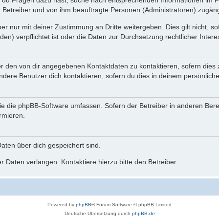
n du Fragen dazu hast, suche nach entsprechenden Informationen im Fo
n Betreiber und von ihm beauftragte Personen (Administratoren) zugäng
r nur mit deiner Zustimmung an Dritte weitergeben. Dies gilt nicht, s
n) verpflichtet ist oder die Daten zur Durchsetzung rechtlicher Interes
er den von dir angegebenen Kontaktdaten zu kontaktieren, sofern dies 
andere Benutzer dich kontaktieren, sofern du dies in deinem persönliche
, die die phpBB-Software umfassen. Sofern der Betreiber in anderen Be
ormieren.
 Daten über dich gespeichert sind.
 Daten verlangen. Kontaktiere hierzu bitte den Betreiber.
Powered by
phpBB
® Forum Software © phpBB Limited
Deutsche Übersetzung durch
phpBB.de