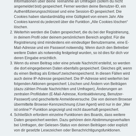
Informationen über deine Teilnahme an Umfragen (sofern du nicht
angemeldet bist) gespeichert. Ferner werden deine Benutzer-ID, ein
Authentifizierungsschlüssel und eine Session-ID gespeichert. Die
Cookies haben standardmäßig eine Gültigkeit von einem Jahr. Alle
Cookies kannst du jederzeit über die Funktion „Alle Cookies löschen“
löschen.
Weiterhin werden die Daten gespeichert, die du bei der Registrierung,
in deinem Profil oder deinem persönlichem Bereich angibst. Für die
Registrierung sind mindestens ein eindeutiger Benutzername, eine E-
Mail-Adresse und ein Passwort notwendig. Wenn durch den Betreiber
weitere Daten als notwendig festgelegt wurden, so ist dies für dich vor
deren Eingabe ersichtlich.
Wenn du einen Beitrag oder eine private Nachricht erstellst, so werden
die dort eingegebenen Daten ebenfalls gespeichert. Gleiches gilt, wenn
du einen Beitrag als Entwurf zwischenspeicherst. In diesen Fällen wird
auch deine IP-Adresse gespeichert. Die IP-Adresse wird weiterhin bei
folgenden Aktionen gespeichert: Löschen und Ändern von Beiträgen
(dazu zählen Private Nachrichten und Umfragen), Änderungen an
zentralen Profildaten (E-Mail-Adresse, Kontoaktivierung, Benutzer-
Passwort) und gescheiterte Anmeldeversuche. Die von deinem Browser
übermittelte Browser-Kennzeichnung (User Agent) wird nur in der „Wer
ist online?“-Funktion angezeigt und nicht dauerhaft gespeichert.
Schließlich erfordern einzelne Funktionen des Boards, dass weitere
Daten gespeichert werden. Dazu gehören dein Abstimmungsverhalten
bei Umfragen, der Gelesen-Status von deinen Beiträgen oder explizit
von dir gesetzte Lesezeichen oder Benachrichtigungsfunktionen.