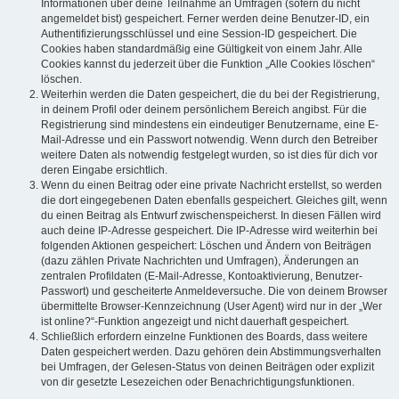
Informationen über deine Teilnahme an Umfragen (sofern du nicht
angemeldet bist) gespeichert. Ferner werden deine Benutzer-ID, ein
Authentifizierungsschlüssel und eine Session-ID gespeichert. Die
Cookies haben standardmäßig eine Gültigkeit von einem Jahr. Alle
Cookies kannst du jederzeit über die Funktion „Alle Cookies löschen“
löschen.
Weiterhin werden die Daten gespeichert, die du bei der Registrierung,
in deinem Profil oder deinem persönlichem Bereich angibst. Für die
Registrierung sind mindestens ein eindeutiger Benutzername, eine E-
Mail-Adresse und ein Passwort notwendig. Wenn durch den Betreiber
weitere Daten als notwendig festgelegt wurden, so ist dies für dich vor
deren Eingabe ersichtlich.
Wenn du einen Beitrag oder eine private Nachricht erstellst, so werden
die dort eingegebenen Daten ebenfalls gespeichert. Gleiches gilt, wenn
du einen Beitrag als Entwurf zwischenspeicherst. In diesen Fällen wird
auch deine IP-Adresse gespeichert. Die IP-Adresse wird weiterhin bei
folgenden Aktionen gespeichert: Löschen und Ändern von Beiträgen
(dazu zählen Private Nachrichten und Umfragen), Änderungen an
zentralen Profildaten (E-Mail-Adresse, Kontoaktivierung, Benutzer-
Passwort) und gescheiterte Anmeldeversuche. Die von deinem Browser
übermittelte Browser-Kennzeichnung (User Agent) wird nur in der „Wer
ist online?“-Funktion angezeigt und nicht dauerhaft gespeichert.
Schließlich erfordern einzelne Funktionen des Boards, dass weitere
Daten gespeichert werden. Dazu gehören dein Abstimmungsverhalten
bei Umfragen, der Gelesen-Status von deinen Beiträgen oder explizit
von dir gesetzte Lesezeichen oder Benachrichtigungsfunktionen.