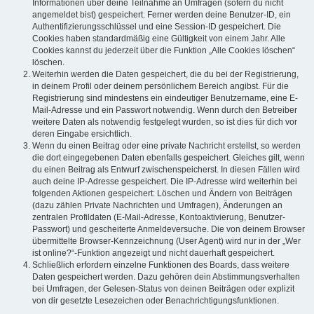
Informationen über deine Teilnahme an Umfragen (sofern du nicht
angemeldet bist) gespeichert. Ferner werden deine Benutzer-ID, ein
Authentifizierungsschlüssel und eine Session-ID gespeichert. Die
Cookies haben standardmäßig eine Gültigkeit von einem Jahr. Alle
Cookies kannst du jederzeit über die Funktion „Alle Cookies löschen“
löschen.
Weiterhin werden die Daten gespeichert, die du bei der Registrierung,
in deinem Profil oder deinem persönlichem Bereich angibst. Für die
Registrierung sind mindestens ein eindeutiger Benutzername, eine E-
Mail-Adresse und ein Passwort notwendig. Wenn durch den Betreiber
weitere Daten als notwendig festgelegt wurden, so ist dies für dich vor
deren Eingabe ersichtlich.
Wenn du einen Beitrag oder eine private Nachricht erstellst, so werden
die dort eingegebenen Daten ebenfalls gespeichert. Gleiches gilt, wenn
du einen Beitrag als Entwurf zwischenspeicherst. In diesen Fällen wird
auch deine IP-Adresse gespeichert. Die IP-Adresse wird weiterhin bei
folgenden Aktionen gespeichert: Löschen und Ändern von Beiträgen
(dazu zählen Private Nachrichten und Umfragen), Änderungen an
zentralen Profildaten (E-Mail-Adresse, Kontoaktivierung, Benutzer-
Passwort) und gescheiterte Anmeldeversuche. Die von deinem Browser
übermittelte Browser-Kennzeichnung (User Agent) wird nur in der „Wer
ist online?“-Funktion angezeigt und nicht dauerhaft gespeichert.
Schließlich erfordern einzelne Funktionen des Boards, dass weitere
Daten gespeichert werden. Dazu gehören dein Abstimmungsverhalten
bei Umfragen, der Gelesen-Status von deinen Beiträgen oder explizit
von dir gesetzte Lesezeichen oder Benachrichtigungsfunktionen.