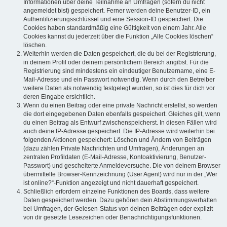
Informationen über deine Teilnahme an Umfragen (sofern du nicht
angemeldet bist) gespeichert. Ferner werden deine Benutzer-ID, ein
Authentifizierungsschlüssel und eine Session-ID gespeichert. Die
Cookies haben standardmäßig eine Gültigkeit von einem Jahr. Alle
Cookies kannst du jederzeit über die Funktion „Alle Cookies löschen“
löschen.
Weiterhin werden die Daten gespeichert, die du bei der Registrierung,
in deinem Profil oder deinem persönlichem Bereich angibst. Für die
Registrierung sind mindestens ein eindeutiger Benutzername, eine E-
Mail-Adresse und ein Passwort notwendig. Wenn durch den Betreiber
weitere Daten als notwendig festgelegt wurden, so ist dies für dich vor
deren Eingabe ersichtlich.
Wenn du einen Beitrag oder eine private Nachricht erstellst, so werden
die dort eingegebenen Daten ebenfalls gespeichert. Gleiches gilt, wenn
du einen Beitrag als Entwurf zwischenspeicherst. In diesen Fällen wird
auch deine IP-Adresse gespeichert. Die IP-Adresse wird weiterhin bei
folgenden Aktionen gespeichert: Löschen und Ändern von Beiträgen
(dazu zählen Private Nachrichten und Umfragen), Änderungen an
zentralen Profildaten (E-Mail-Adresse, Kontoaktivierung, Benutzer-
Passwort) und gescheiterte Anmeldeversuche. Die von deinem Browser
übermittelte Browser-Kennzeichnung (User Agent) wird nur in der „Wer
ist online?“-Funktion angezeigt und nicht dauerhaft gespeichert.
Schließlich erfordern einzelne Funktionen des Boards, dass weitere
Daten gespeichert werden. Dazu gehören dein Abstimmungsverhalten
bei Umfragen, der Gelesen-Status von deinen Beiträgen oder explizit
von dir gesetzte Lesezeichen oder Benachrichtigungsfunktionen.