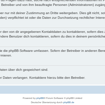
n du Fragen dazu hast, suche nach entsprechenden Informationen im Fo
n Betreiber und von ihm beauftragte Personen (Administratoren) zugäng
r nur mit deiner Zustimmung an Dritte weitergeben. Dies gilt nicht, s
n) verpflichtet ist oder die Daten zur Durchsetzung rechtlicher Interes
er den von dir angegebenen Kontaktdaten zu kontaktieren, sofern dies 
andere Benutzer dich kontaktieren, sofern du dies in deinem persönliche
, die die phpBB-Software umfassen. Sofern der Betreiber in anderen Be
ormieren.
 Daten über dich gespeichert sind.
 Daten verlangen. Kontaktiere hierzu bitte den Betreiber.
Powered by
phpBB
® Forum Software © phpBB Limited
Deutsche Übersetzung durch
phpBB.de