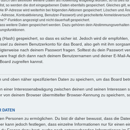
rch den Betreiber weitere Daten als notwendig festgelegt wurden, so ist dies für 
llst, so werden die dort eingegebenen Daten ebenfalls gespeichert. Gleiches gilt, 
Die IP-Adresse wird weiterhin bei folgenden Aktionen gespeichert: Löschen und Än
l-Adresse, Kontoaktivierung, Benutzer-Passwort) und gescheiterte Anmeldeversuch
ine?“-Funktion angezeigt und nicht dauerhaft gespeichert.
 dass weitere Daten gespeichert werden. Dazu gehören dein Abstimmungsverhalten
gungsfunktionen.
(Hash) gespeichert, so dass es sicher ist. Jedoch wird dir empfohlen, 
ssel zu deinem Benutzerkonto für das Board, also geh mit ihm sorgsam
htigterweise nach deinem Passwort fragen. Solltest du dein Passwort v
are fragt dich dann nach deinem Benutzernamen und deiner E-Mail-Ad
Board zugreifen kannst.
en und oben näher spezifizierten Daten zu speichern, um das Board bet
en einer Interessenabwägung zwischen deinen und seinen Interessen sow
r von deinem Browser übermittelter Browser-Kennung zu speichern, so
R DATEN
n Personen zu ermöglichen. Du bist dir daher bewusst, dass die Daten d
ber kann jedoch festlegen, dass einzelne Informationen nur für einen ei