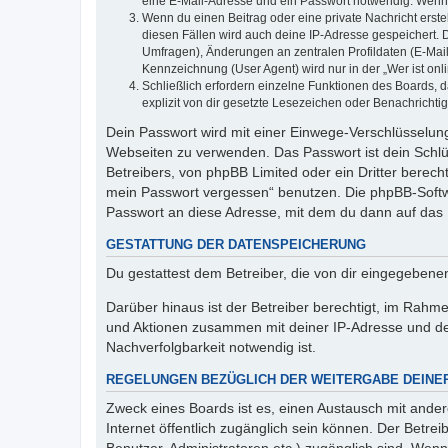
eine E-Mail-Adresse und ein Passwort notwendig. Wenn du
Wenn du einen Beitrag oder eine private Nachricht erste
diesen Fällen wird auch deine IP-Adresse gespeichert. 
Umfragen), Änderungen an zentralen Profildaten (E-Mai
Kennzeichnung (User Agent) wird nur in der „Wer ist onl
Schließlich erfordern einzelne Funktionen des Boards,
explizit von dir gesetzte Lesezeichen oder Benachrichti
Dein Passwort wird mit einer Einwege-Verschlüsselung 
Webseiten zu verwenden. Das Passwort ist dein Schlü
Betreibers, von phpBB Limited oder ein Dritter berec
mein Passwort vergessen“ benutzen. Die phpBB-Softw
Passwort an diese Adresse, mit dem du dann auf das 
GESTATTUNG DER DATENSPEICHERUNG
Du gestattest dem Betreiber, die von dir eingegeben
Darüber hinaus ist der Betreiber berechtigt, im Rahm
und Aktionen zusammen mit deiner IP-Adresse und de
Nachverfolgbarkeit notwendig ist.
REGELUNGEN BEZÜGLICH DER WEITERGABE DEINE
Zweck eines Boards ist es, einen Austausch mit andere
Internet öffentlich zugänglich sein können. Der Betrei