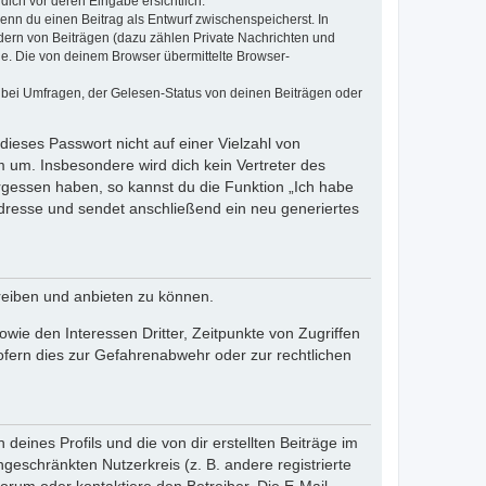
dich vor deren Eingabe ersichtlich.
wenn du einen Beitrag als Entwurf zwischenspeicherst. In
dern von Beiträgen (dazu zählen Private Nachrichten und
e. Die von deinem Browser übermittelte Browser-
 bei Umfragen, der Gelesen-Status von deinen Beiträgen oder
dieses Passwort nicht auf einer Vielzahl von
 um. Insbesondere wird dich kein Vertreter des
ergessen haben, so kannst du die Funktion „Ich habe
resse und sendet anschließend ein neu generiertes
reiben und anbieten zu können.
ie den Interessen Dritter, Zeitpunkte von Zugriffen
fern dies zur Gefahrenabwehr oder zur rechtlichen
eines Profils und die von dir erstellten Beiträge im
ngeschränkten Nutzerkreis (z. B. andere registrierte