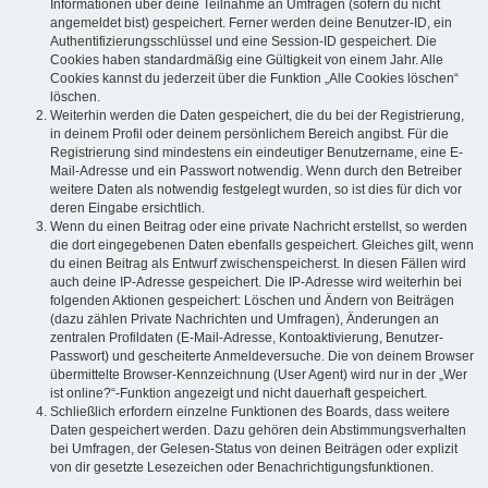
Informationen über deine Teilnahme an Umfragen (sofern du nicht
angemeldet bist) gespeichert. Ferner werden deine Benutzer-ID, ein
Authentifizierungsschlüssel und eine Session-ID gespeichert. Die
Cookies haben standardmäßig eine Gültigkeit von einem Jahr. Alle
Cookies kannst du jederzeit über die Funktion „Alle Cookies löschen“
löschen.
Weiterhin werden die Daten gespeichert, die du bei der Registrierung,
in deinem Profil oder deinem persönlichem Bereich angibst. Für die
Registrierung sind mindestens ein eindeutiger Benutzername, eine E-
Mail-Adresse und ein Passwort notwendig. Wenn durch den Betreiber
weitere Daten als notwendig festgelegt wurden, so ist dies für dich vor
deren Eingabe ersichtlich.
Wenn du einen Beitrag oder eine private Nachricht erstellst, so werden
die dort eingegebenen Daten ebenfalls gespeichert. Gleiches gilt, wenn
du einen Beitrag als Entwurf zwischenspeicherst. In diesen Fällen wird
auch deine IP-Adresse gespeichert. Die IP-Adresse wird weiterhin bei
folgenden Aktionen gespeichert: Löschen und Ändern von Beiträgen
(dazu zählen Private Nachrichten und Umfragen), Änderungen an
zentralen Profildaten (E-Mail-Adresse, Kontoaktivierung, Benutzer-
Passwort) und gescheiterte Anmeldeversuche. Die von deinem Browser
übermittelte Browser-Kennzeichnung (User Agent) wird nur in der „Wer
ist online?“-Funktion angezeigt und nicht dauerhaft gespeichert.
Schließlich erfordern einzelne Funktionen des Boards, dass weitere
Daten gespeichert werden. Dazu gehören dein Abstimmungsverhalten
bei Umfragen, der Gelesen-Status von deinen Beiträgen oder explizit
von dir gesetzte Lesezeichen oder Benachrichtigungsfunktionen.