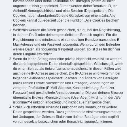
Informationen über deine Teilnahme an Umfragen (sofern du nicht
angemeldet bist) gespeichert. Ferner werden deine Benutzer-ID, ein
Authentifizierungsschlüssel und eine Session-ID gespeichert. Die
Cookies haben standardmäßig eine Gültigkeit von einem Jahr. Alle
Cookies kannst du jederzeit über die Funktion „Alle Cookies löschen“
löschen.
Weiterhin werden die Daten gespeichert, die du bei der Registrierung,
in deinem Profil oder deinem persönlichem Bereich angibst. Für die
Registrierung sind mindestens ein eindeutiger Benutzername, eine E-
Mail-Adresse und ein Passwort notwendig. Wenn durch den Betreiber
weitere Daten als notwendig festgelegt wurden, so ist dies für dich vor
deren Eingabe ersichtlich.
Wenn du einen Beitrag oder eine private Nachricht erstellst, so werden
die dort eingegebenen Daten ebenfalls gespeichert. Gleiches gilt, wenn
du einen Beitrag als Entwurf zwischenspeicherst. In diesen Fällen wird
auch deine IP-Adresse gespeichert. Die IP-Adresse wird weiterhin bei
folgenden Aktionen gespeichert: Löschen und Ändern von Beiträgen
(dazu zählen Private Nachrichten und Umfragen), Änderungen an
zentralen Profildaten (E-Mail-Adresse, Kontoaktivierung, Benutzer-
Passwort) und gescheiterte Anmeldeversuche. Die von deinem Browser
übermittelte Browser-Kennzeichnung (User Agent) wird nur in der „Wer
ist online?“-Funktion angezeigt und nicht dauerhaft gespeichert.
Schließlich erfordern einzelne Funktionen des Boards, dass weitere
Daten gespeichert werden. Dazu gehören dein Abstimmungsverhalten
bei Umfragen, der Gelesen-Status von deinen Beiträgen oder explizit
von dir gesetzte Lesezeichen oder Benachrichtigungsfunktionen.