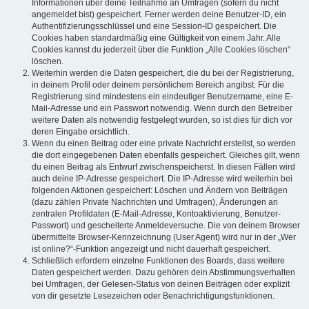
Informationen über deine Teilnahme an Umfragen (sofern du nicht
angemeldet bist) gespeichert. Ferner werden deine Benutzer-ID, ein
Authentifizierungsschlüssel und eine Session-ID gespeichert. Die
Cookies haben standardmäßig eine Gültigkeit von einem Jahr. Alle
Cookies kannst du jederzeit über die Funktion „Alle Cookies löschen“
löschen.
Weiterhin werden die Daten gespeichert, die du bei der Registrierung,
in deinem Profil oder deinem persönlichem Bereich angibst. Für die
Registrierung sind mindestens ein eindeutiger Benutzername, eine E-
Mail-Adresse und ein Passwort notwendig. Wenn durch den Betreiber
weitere Daten als notwendig festgelegt wurden, so ist dies für dich vor
deren Eingabe ersichtlich.
Wenn du einen Beitrag oder eine private Nachricht erstellst, so werden
die dort eingegebenen Daten ebenfalls gespeichert. Gleiches gilt, wenn
du einen Beitrag als Entwurf zwischenspeicherst. In diesen Fällen wird
auch deine IP-Adresse gespeichert. Die IP-Adresse wird weiterhin bei
folgenden Aktionen gespeichert: Löschen und Ändern von Beiträgen
(dazu zählen Private Nachrichten und Umfragen), Änderungen an
zentralen Profildaten (E-Mail-Adresse, Kontoaktivierung, Benutzer-
Passwort) und gescheiterte Anmeldeversuche. Die von deinem Browser
übermittelte Browser-Kennzeichnung (User Agent) wird nur in der „Wer
ist online?“-Funktion angezeigt und nicht dauerhaft gespeichert.
Schließlich erfordern einzelne Funktionen des Boards, dass weitere
Daten gespeichert werden. Dazu gehören dein Abstimmungsverhalten
bei Umfragen, der Gelesen-Status von deinen Beiträgen oder explizit
von dir gesetzte Lesezeichen oder Benachrichtigungsfunktionen.